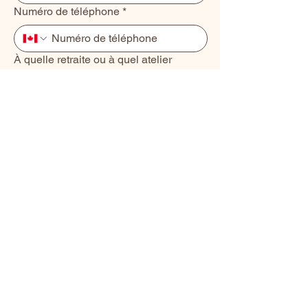
Numéro de téléphone
*
À quelle retraite ou à quel atelier
souhaitez-vous participer ?
Soumettre
Réserver un cours
À propos
Contactez-nous