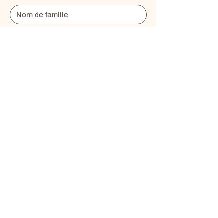
Courriel
*
Numéro de téléphone
*
À quelle retraite ou à quel atelier
souhaitez-vous participer ?
Soumettre
Réserver un cours
À propos