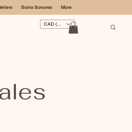
teliers
Soins Sonores
More
CAD (C$)
ales