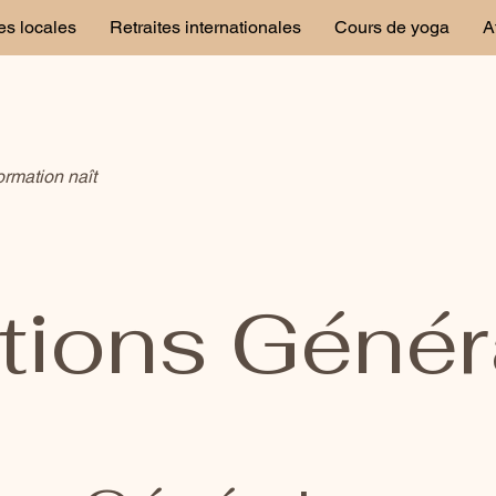
es locales
Retraites internationales
Cours de yoga
A
ormation naît
tions Génér